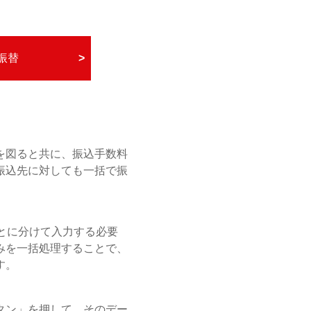
‎
振替
>
を図ると共に、振込手数料
振込先に対しても一括で振
とに分けて入力する必要
みを一括処理することで、
す。
タン」を押して、そのデー