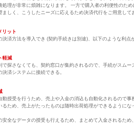
務処理が非常に煩雑になります。 一方で購入者の利便性のため
望ましく、こうしたニーズに応えるため決済代行をご用意して
メリット
決済方法を導入でき (契約手続きは別途)、以下のような利点
ト軽減
別で探さなくても、契約窓口が集約されるので、手続がスムー
の決済システムに接続できる。
減
自動授受を行うため、売上や入金の消込も自動化されるので事
いるため、売上がたったものは随時出荷処理ができるようにな
の安全なデータの授受も行えるため、まとめて入金されるため