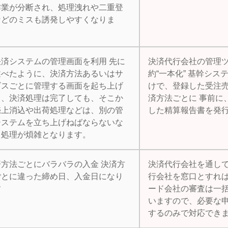
作業が分断され、処理洩れや二重登
などのミスも誘発しやすくなりま
。
決済システムの管理画面を利用 先に
決済代行会社の管理
述べたように、決済方法あるいはサ
約“一本化” 基幹シス
ビスごとに管理する画面を起ち上げ
けで、登録した受注
り、決済処理は完了しても、そこか
済方法ごとに 事前に
売上消込や出荷処理などは、別の管
した精算報告書を発
システムを立ち上げねばならないな
、処理が煩雑となります。
済方法ごとにバラバラの入金 決済方
決済代行会社を通して
ごとに違った締め日、入金日になり
行会社を窓口とすれ
す
ード会社の審査は一
いますので、必要な
するのみで対応でき