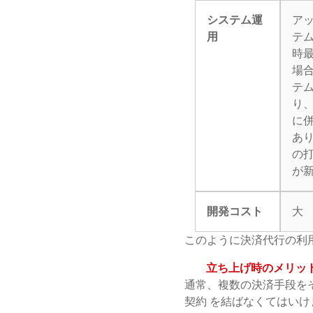
システム運
ア
用
テ
時
場
テ
り
に
あ
の
が
開発コスト
大
このように決済代行の利
立ち上げ時のメリット
通常、複数の決済手段を
契約 を結ばなくてはい