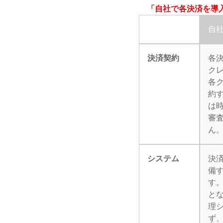
「自社で各決済を導
自
決済契約
各
ク
各
約
は
審
ん
システム
決
備
す
と
理
ず