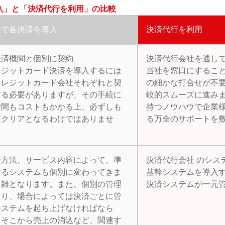
入」と「決済代行を利用」の比較
社で各決済を導入
決済代行を利用
決済機関と個別に契約
決済代行会社を通し
レジットカード決済を導入するには
当社を窓口にするこ
クレジットカード会社それぞれと契
の細かな打合せが不
する必要がありますが、その手続に
較的スムーズに進み
時間もコストもかかる上、必ずしも
持つノウハウで企業
査クリアとなるわけではありませ
る万全のサポートを
。
済方法、サービス内容によって、準
決済代行会社 のシス
するシステムも個別に変わってきま
基幹システムを導入
。雑となります。また、個別の管理
決済システムが一元
なり、場合によっては決済ごとに管
システムを起ち上げなければなら
、そこから売上の消込など、関連す