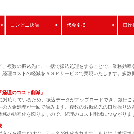
>
コンビニ決済
>
代金引換‎
>
口座
て、複数の振込先に、一括で振込処理をすることで、業務効率
、経理コストの軽減をＡＳＰサービスで実現いたします。多数
「経理のコスト削減」
Vに対応しているため、振込データがアップロードでき、銀行ご
への入金処理が一回で済みます、複数のお振込先の口座振り込
業務の効率化を図りますので、経理のコスト削減につながりま
成
ボタンを押すだけで、データが作成されます。あとは「承認ボ