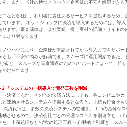
ます。また、当社の持つノウハウで企業様の不安も解消できる
ビニなど各社は、利用者に責任あるサービスを提供するため、
けています。 ネットショップに決済を導入するためには、導入
あります。審査基準は、会社実績・扱う商材の詳細・サイトの
とにより異なります。
とノウハウにより、企業様が申請されてから導入までをサポー
からも「不安や悩みが解消でき、スムーズに運用開始できた」
の削減 と、スムーズな審査通過のためのサポートによって、忙
をかけられます。
ト2 「システムの一括導入で開発工数を削減」
ード決済であれ、その他の決済方法にしても、各コンビニやカ
れと連動させるシステムを準備するとなると、手続も打合せも
。 決済代行は、多数の決済システムの管理を、１つの基幹シス
連動させるので、決済会社ごとの管理システムを別途立ち上げ
タを、出荷処理などの“次の処理工程”へ自動的に引継ぎ、スム