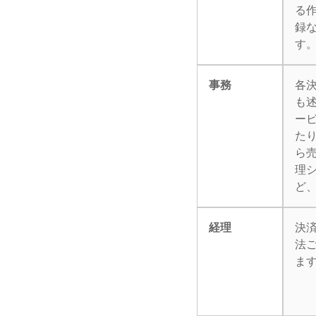
る
録
す
事務
各
も
ー
た
ら
理
ど
経理
決
法
ま