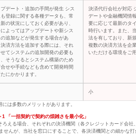
ップデート・追加の手間が発生 シス
決済代行会社が対応 
ムも登録に関する各種データも、常
デートや金融機関情
最新の状況にしておく必要があり、
要に応じて最新のタ
合によってはアップデートや新シス
時行います。また、
ムの追加などが発生する場合があ
法を有しており、新
、決済方法を追加する際には、それ
複数の決済方法を企
併せてシステムの追加開発の必要も
いただける環境をご
り、そうなるとシステム構築のため
打合せや手続なども含めて開発時間
新たにかかります。
小
用には多数のメリットがあります。
1 「一括契約で契約の煩雑さを最小化」
そろえる場合、それぞれの決済機関（各クレジットカード会社
けませんが、当社を窓口にすることで、各決済機関との細かな打