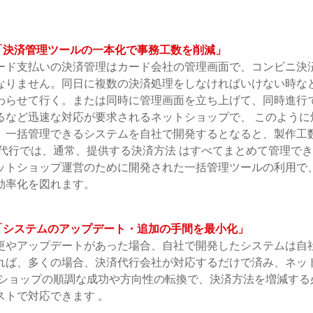
 「決済管理ツールの一本化で事務工数を削減」
ード支払いの決済管理はカード会社の管理画面で、コンビニ決済
なりません。同日に複数の決済処理をしなければいけない時な
わらせて行く。または同時に管理画面を立ち上げて、同時進行
るなど迅速な対応が要求されるネットショップで、 このように
、一括管理できるシステムを自社で開発するとなると、製作工
済代行では、通常、提供する決済方法 はすべてまとめて管理で
ットショップ運営のために開発された一括管理ツールの利用で
効率化を図れます。
 「システムのアップデート・追加の手間を最小化」
更やアップデートがあった場合、自社で開発したシステムは自
れば、多くの場合、決済代行会社が対応するだけで済み、ネット
トショップの順調な成功や方向性の転換で、決済方法を増減する
ストで対応できます 。